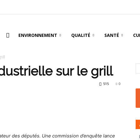
oire
ENVIRONNEMENT
QUALITÉ
SANTÉ
CU
rill
ustrielle sur le grill
515
0
limateur des députés. Une commission d’enquête lance