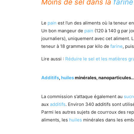
Moins de sel dans la
farine
Le
pain
est l’un des aliments où la teneur en
Un bon mangeur de
pain
(120 à 140 g par j
journaliers), uniquement avec cet aliment.
teneur à 18 grammes par kilo de
farine
, pui
Lire aussi :
Réduire le sel et les matières g
Additifs
,
huiles
minérales, nanoparticules…
La commission s’attaque également au
sucr
aux
additifs
. Environ 340 additifs sont utili
Parmi les autres sujets de courroux des rep
aliments, les
huiles
minérales dans les emba