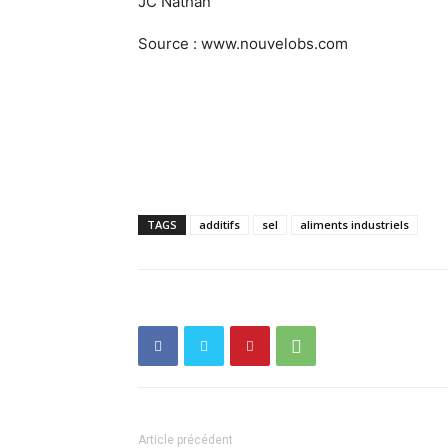
JC Nathan
Source : www.nouvelobs.com
TAGS
additifs
sel
aliments industriels
Article précédent