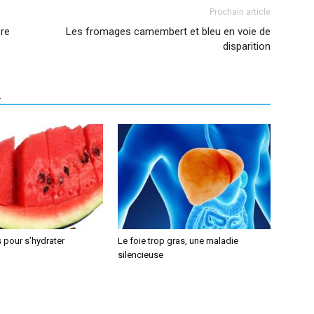
Prochain article
bre
Les fromages camembert et bleu en voie de
disparition
R
 pour s’hydrater
Le foie trop gras, une maladie
silencieuse