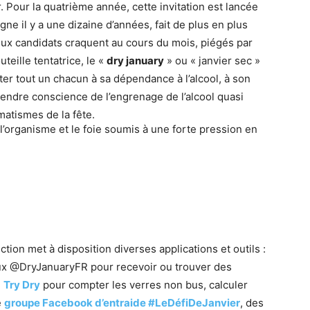
r. Pour la quatrième année, cette invitation est lancée
ne il y a une dizaine d’années, fait de plus en plus
ux candidats craquent au cours du mois, piégés par
teille tentatrice, le «
dry january
» ou « janvier sec »
ter tout un chacun à sa dépendance à l’alcool, à son
endre conscience de l’engrenage de l’alcool quasi
matismes de la fête.
 l’organisme et le foie soumis à une forte pression en
tion met à disposition diverses applications et outils :
ux @DryJanuaryFR pour recevoir ou trouver des
e
Try Dry
pour compter les verres non bus, calculer
e
groupe Facebook d’entraide #LeDéfiDeJanvier
, des