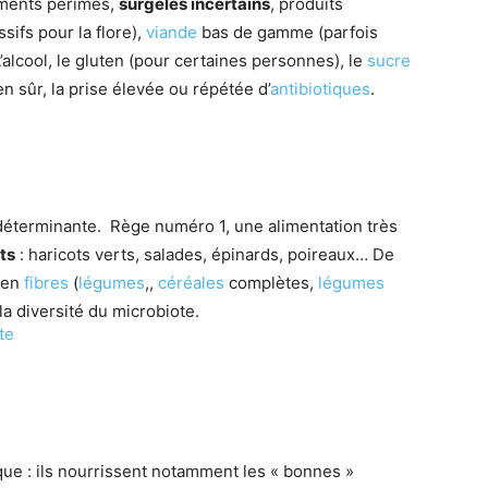
liments périmés,
surgelés incertains
, produits
sifs pour la flore),
viande
bas de gamme (parfois
’alcool, le gluten (pour certaines personnes), le
sucre
n sûr, la prise élevée ou répétée d’
antibiotiques
.
 déterminante. Rège numéro 1, une alimentation très
ts
: haricots verts, salades, épinards, poireaux… De
e en
fibres
(
légumes
,,
céréales
complètes,
légumes
a diversité du microbiote.
te
que : ils nourrissent notamment les « bonnes »