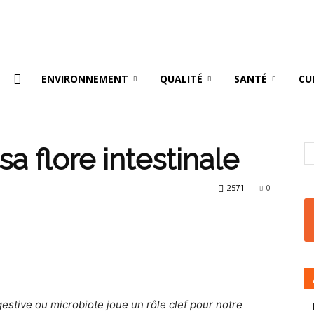
oire
ENVIRONNEMENT
QUALITÉ
SANTÉ
CU
e
a flore intestinale
2571
0
igestive ou microbiote joue un rôle clef pour notre