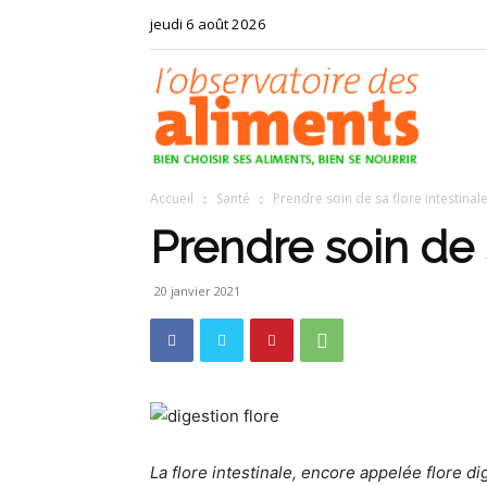
jeudi 6 août 2026
Observat
Accueil
Santé
Prendre soin de sa flore intestinal
des
Prendre soin de s
20 janvier 2021
aliments
La flore intestinale, encore appelée flore d