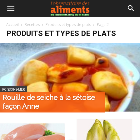
Accueil
Recettes
Produits et types de plats
Page 2
PRODUITS ET TYPES DE PLATS
POISSONS-MER
Rouille de seiche à la sétoise
façon Anne