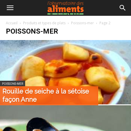
Accueil
Produits et types de plats
Poissons-mer
Page 2
POISSONS-MER
POISSONS-MER
Rouille de seiche à la sétoise
façon Anne