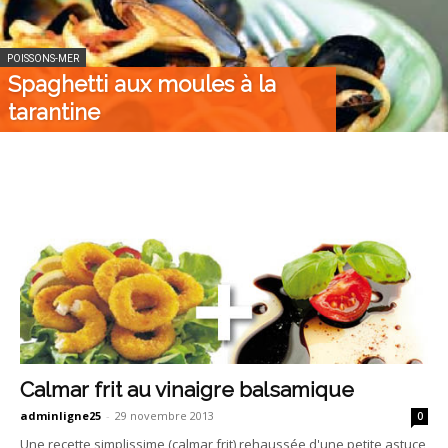
POISSONS-MER
Spaghetti aux moules à la
tarantine
Calmar frit au vinaigre balsamique
adminligne25
-
29 novembre 2013
0
Une recette simplissime (calmar frit) rehaussée d'une petite astuce