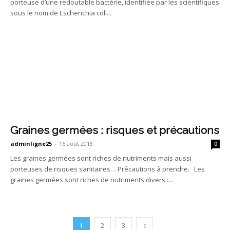
porteuse d’une redoutable bactérie, identifiée par les scientifiques
sous le nom de Escherichia coli...
Graines germées : risques et précautions
adminligne25
-
16 août 2018
0
Les graines germées sont riches de nutriments mais aussi
porteuses de risques sanitaires… Précautions à prendre. Les
graines germées sont riches de nutriments divers :...
1
2
3