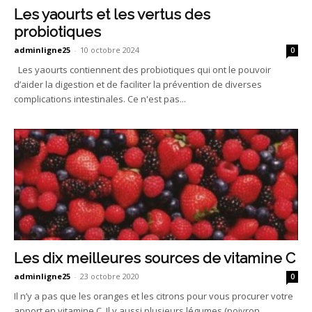
Les yaourts et les vertus des
probiotiques
adminligne25
-
10 octobre 2024
0
Les yaourts contiennent des probiotiques qui ont le pouvoir
d’aider la digestion et de faciliter la prévention de diverses
complications intestinales. Ce n'est pas...
Les dix meilleures sources de vitamine C
adminligne25
-
23 octobre 2020
0
Il n’y a pas que les oranges et les citrons pour vous procurer votre
apport en vitamine C. Il y aussi plusieurs légumes (poivron,...