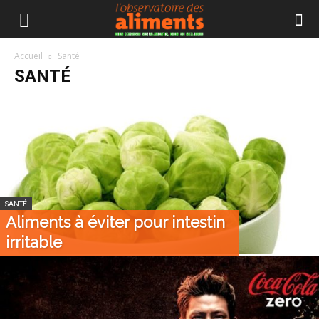
Accueil
Santé
SANTÉ
SANTÉ
Aliments à éviter pour intestin
irritable