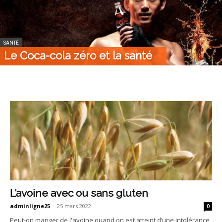
SANTÉ
Le Coca-cola zéro et la santé
L’avoine avec ou sans gluten
adminligne25
-
25 mars 2022
0
Peut-on manger de l'avoine quand on est atteint d’une intolérance